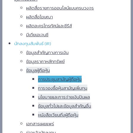
ผลิตสื่อรายการออนไลน์แบบครบวงจร
ผลิตสื่อโฆษณา
ผลิตละครโทรทัศน์และซีรีส์
มีเดียเอเจนซี
นักลงทุนสัมพันธ์ (IR)​
ข้อมูลสำคัญทางการเงิน
ข้อมูลราคาหลักทรัพย์​
ข้อมูลผู้ถือหุ้น
การประชุมสามัญผู้ถือหุ้น
การจองซื้อหุ้นสามัญเพิ่มทุน
นโยบายและการจ่ายเงินปันผล
ข้อมูลทั่วไปและข้อมูลสำคัญอื่น
หนังสือเวียนถึงผู้ถือหุ้น
เอกสารเผยแพร่​
ข่าวแจ้งนักลงทุน