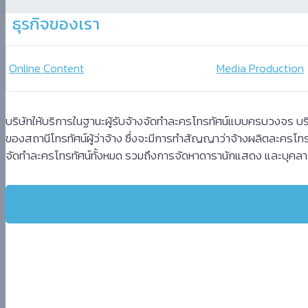
-
سكس
ธุรกิจของเรา
مترجم
-
Online Content
Media Production
سكس
مصري
-
Xnxx
บริษัทให้บริการในฐานะผู้รับจ้างจัดทำละครโทรทัศน์แบบครบวงจร 
Arab
ของสถานีโทรทัศน์ผู้ว่าจ้าง ซึ่งจะมีการทำสัญญาว่าจ้างผลิตละครโทรทั
จัดทำละครโทรทัศน์ทั้งหมด รวมถึงการจัดหาดารานักแสดง และบุคลา