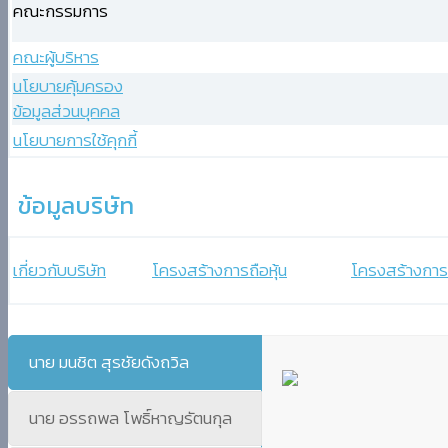
คณะกรรมการ
-
سكس
คณะผู้บริหาร
مصري
นโยบายคุ้มครอง
-
ข้อมูลส่วนบุคคล
Xnxx
นโยบายการใช้คุกกี้
Arab
ข้อมูลบริษัท
เกี่ยวกับบริษัท
โครงสร้างการถือหุ้น
โครงสร้างการ
นาย มนชิต สุรชัยดังถวิล
นาย อรรถพล โพธิ์หาญรัตนกุล