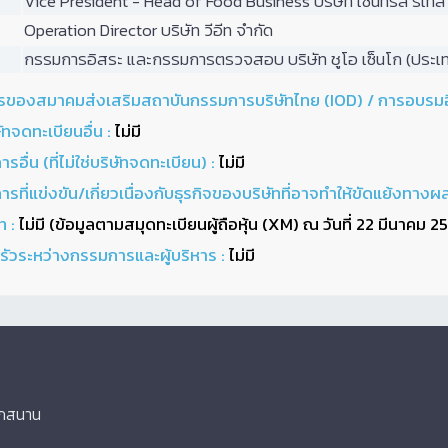
Vice President - Head of Food Business บริษัท เซ็นทรัล รีเทล
Operation Director บริษัท วีอีท จำกัด
กรรมการอิสระ และกรรมการตรวจสอบ บริษัท ชูโอ เซ็นโก (ประเทศไ
รของสมาคมส่งเสริมสถาบันกรรมการบริษัทไทย (IOD) / การอบรมอื
ทจดทะเบียนอื่น :
ไม่มี
ื่น (ที่ไม่ใช่บริษัทจดทะเบียน) :
ไม่มี
ี่แข่งขัน/เกี่ยวเนื่องกับธุรกิจของบริษัทที่อาจทำให้ขัดแย้งทางผ
ท :
ไม่มี (ข้อมูลตามสมุดทะเบียนผู้ถือหุ้น (XM) ณ วันที่ 22 มีนาคม 2
ัวระหว่างกรรมการและผู้บริหาร :
ไม่มี
ุกสนาน