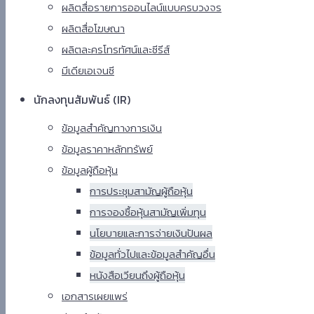
ผลิตสื่อรายการออนไลน์แบบครบวงจร
ผลิตสื่อโฆษณา
ผลิตละครโทรทัศน์และซีรีส์
มีเดียเอเจนซี
นักลงทุนสัมพันธ์ (IR)​
ข้อมูลสำคัญทางการเงิน
ข้อมูลราคาหลักทรัพย์​
ข้อมูลผู้ถือหุ้น
การประชุมสามัญผู้ถือหุ้น
การจองซื้อหุ้นสามัญเพิ่มทุน
นโยบายและการจ่ายเงินปันผล
ข้อมูลทั่วไปและข้อมูลสำคัญอื่น
หนังสือเวียนถึงผู้ถือหุ้น
เอกสารเผยแพร่​