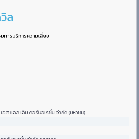
วิล
มการบริหารความเสี่ยง
อส แอล เอ็ม คอร์ปอเรชั่น จำกัด (มหาชน)