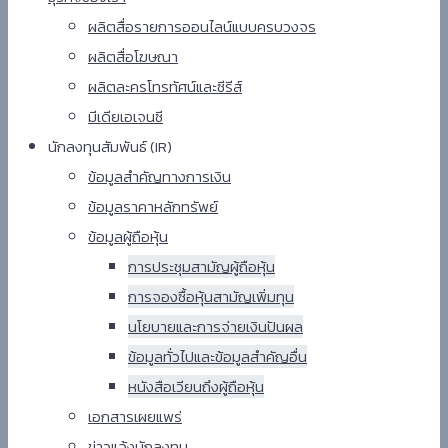
ผลิตสื่อรายการออนไลน์แบบครบวงจร
ผลิตสื่อโฆษณา
ผลิตละครโทรทัศน์และซีรีส์
มีเดียเอเจนซี
นักลงทุนสัมพันธ์ (IR)​
ข้อมูลสำคัญทางการเงิน
ข้อมูลราคาหลักทรัพย์​
ข้อมูลผู้ถือหุ้น
การประชุมสามัญผู้ถือหุ้น
การจองซื้อหุ้นสามัญเพิ่มทุน
นโยบายและการจ่ายเงินปันผล
ข้อมูลทั่วไปและข้อมูลสำคัญอื่น
หนังสือเวียนถึงผู้ถือหุ้น
เอกสารเผยแพร่​
ข่าวแจ้งนักลงทุน